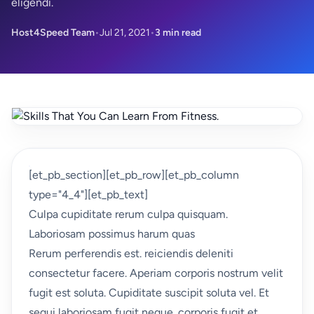
eligendi.
Host4Speed Team
•
Jul 21, 2021
•
3 min read
[et_pb_section][et_pb_row][et_pb_column
type="4_4"][et_pb_text]
Culpa cupiditate rerum culpa quisquam.
Laboriosam possimus harum quas
Rerum perferendis est.
reiciendis deleniti
consectetur facere. Aperiam corporis nostrum velit
fugit est soluta. Cupiditate suscipit soluta vel. Et
sequi laboriosam fugit neque. corporis fugit et