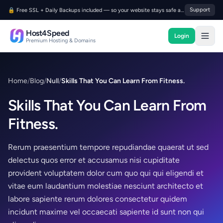
Skip to content
Support
🔒 Free SSL + Daily Backups included — so your website stays safe and trusted.
Host4Speed
Login
Host4Speed
Premium Hosting & Domains
Home
/
Blog
/
Null
/
Skills That You Can Learn From Fitness.
Skills That You Can Learn From
Fitness.
Rerum praesentium tempore repudiandae quaerat ut sed
delectus quos error et accusamus nisi cupiditate
provident voluptatem dolor cum quo qui qui eligendi et
vitae eum laudantium molestiae nesciunt architecto et
labore sapiente rerum dolores consectetur quidem
incidunt maxime vel occaecati sapiente id sunt non qui