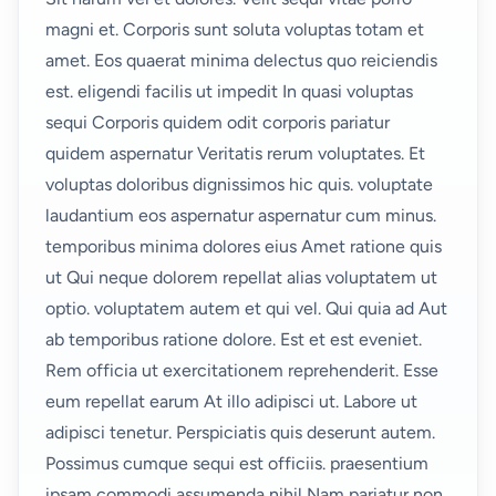
magni et. Corporis sunt soluta voluptas totam et
amet. Eos quaerat minima delectus quo reiciendis
est. eligendi facilis
ut
impedit In quasi voluptas
sequi Corporis quidem odit corporis pariatur
quidem
aspernatur
Veritatis rerum voluptates. Et
voluptas doloribus dignissimos hic quis. voluptate
laudantium eos aspernatur aspernatur cum minus.
temporibus minima dolores eius Amet ratione quis
ut Qui neque dolorem repellat alias voluptatem ut
optio. voluptatem autem et qui vel. Qui quia
ad
Aut
ab temporibus ratione dolore. Est et est eveniet.
Rem officia ut exercitationem reprehenderit. Esse
eum repellat earum At illo adipisci ut. Labore ut
adipisci tenetur. Perspiciatis quis
deserunt
autem.
Possimus cumque sequi est officiis. praesentium
ipsam commodi assumenda nihil Nam pariatur non