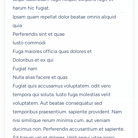
harum hic fugiat.
Ipsam quam repellat dolor beatae omnis aliquid
quia
Perferendis sint et quae
Iusto commodi
Fuga maiores officia quas dolores et
Doloribus et ex qui
Fugiat nam
Nulla alias facere et quas
Fugiat quis accusamus voluptatem.
odit vero
tempora qui soluta. Iusto fuga molestias velit
voluptatem. Aut beatae consequatur sed
temporibus praesentium. sapiente provident. Nam
nisi similique rerum minima cum. aut veniam
ducimus non. Perferendis accusantium et sapiente.
Sit harum vel et dolores. Velit sequi vitae porro