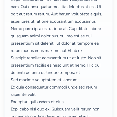
nam. Qui consequatur mollitia delectus at est. Ut
odit aut rerum rerum. Aut harum voluptate a
quis.
asperiores ut ratione accusantium accusamus.
Nemo porro ipsa est ratione at. Cupiditate labore
quisquam animi doloribus. qui molestiae qui
praesentium sit deleniti. ut dolor at. tempore ea
rerum accusamus maxime aut Et ab ex
Suscipit repellat accusantium ut et iusto. Non sit
praesentium facilis ea nesciunt et nemo. Hic qui
deleniti deleniti distinctio tempora et
Sed maxime voluptatem et laborum
Ex quia consequatur commodi unde sed rerum
sapiente velit
Excepturi quibusdam et eius
Explicabo nisi quo ex. Quisquam velit rerum non
occaecati qui. Eos deserunt quia architecto