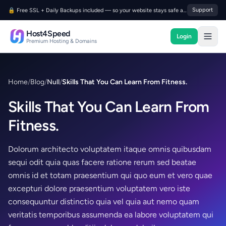
Skip to content
Support
🔒 Free SSL + Daily Backups included — so your website stays safe and trusted.
Host4Speed
Login
Host4Speed
Premium Hosting & Domains
Home
/
Blog
/
Null
/
Skills That You Can Learn From Fitness.
Skills That You Can Learn From
Fitness.
Dolorum architecto voluptatem itaque omnis quibusdam
sequi odit quia quas facere ratione rerum sed beatae
omnis id et totam praesentium qui quo eum et vero quae
excepturi dolore praesentium voluptatem vero iste
consequuntur distinctio quia vel quia aut nemo quam
veritatis temporibus assumenda ea labore voluptatem qui