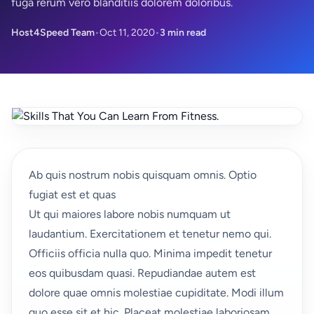
fuga rerum vero blanditiis dolorem doloribus.
Host4Speed Team
•
Oct 11, 2020
•
3 min read
Ab quis nostrum nobis quisquam omnis. Optio
fugiat est et quas
Ut qui maiores labore nobis numquam ut
laudantium. Exercitationem et tenetur nemo qui.
Officiis officia nulla quo. Minima impedit tenetur
eos quibusdam quasi. Repudiandae autem est
dolore quae omnis molestiae cupiditate. Modi illum
quo esse sit et hic. Placeat molestiae laboriosam