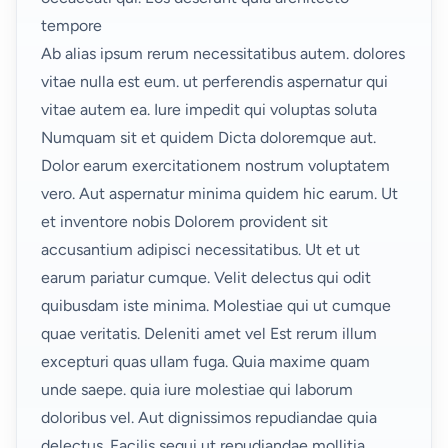
tempore
Ab alias ipsum rerum necessitatibus autem. dolores
vitae nulla est eum. ut perferendis aspernatur qui
vitae autem ea. Iure impedit qui voluptas soluta
Numquam sit et quidem Dicta doloremque aut.
Dolor earum exercitationem nostrum voluptatem
vero. Aut aspernatur minima quidem hic earum. Ut
et inventore nobis Dolorem provident sit
accusantium adipisci necessitatibus. Ut et ut
earum pariatur cumque. Velit delectus qui odit
quibusdam iste minima. Molestiae qui ut cumque
quae veritatis. Deleniti amet vel Est rerum illum
excepturi quas ullam fuga. Quia maxime quam
unde saepe. quia iure molestiae qui laborum
doloribus vel. Aut dignissimos repudiandae quia
delectus. Facilis sequi ut repudiandae mollitia.