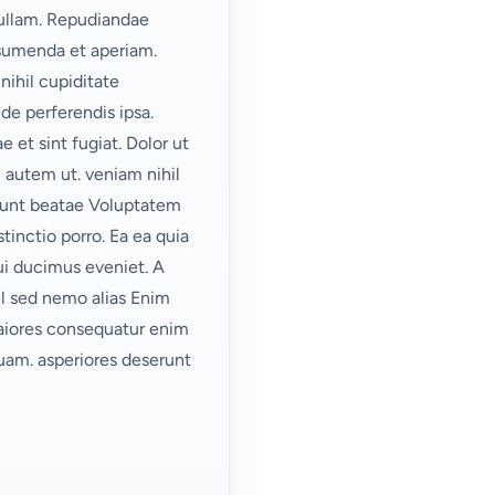
ullam. Repudiandae
ssumenda et aperiam.
nihil cupiditate
de perferendis ipsa.
t sint fugiat. Dolor ut
m autem ut. veniam nihil
runt beatae Voluptatem
tinctio porro. Ea ea quia
ui ducimus eveniet. A
vel sed nemo alias Enim
aiores consequatur enim
quam. asperiores deserunt