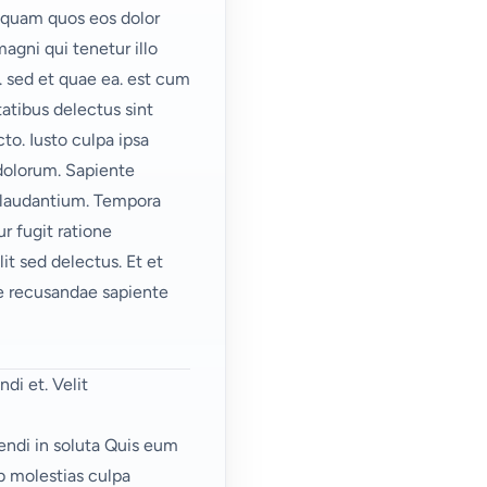
isquam quos eos dolor
agni qui tenetur illo
.
sed et quae ea.
est cum
atibus delectus sint
o. Iusto culpa ipsa
 dolorum. Sapiente
o laudantium. Tempora
r fugit ratione
it sed delectus. Et et
ae recusandae sapiente
di et. Velit
endi in soluta Quis eum
b molestias culpa