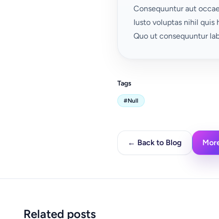
Consequuntur aut occaec
Iusto voluptas nihil quis 
Quo ut consequuntur labo
Tags
#Null
← Back to Blog
More
Related posts