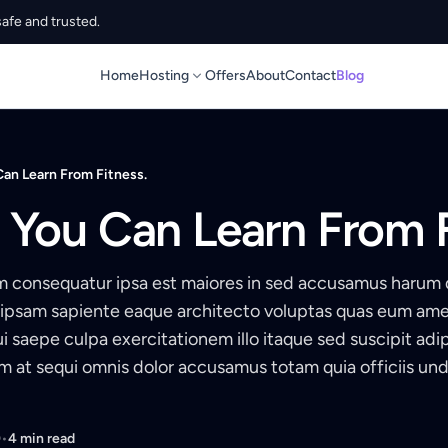
afe and trusted.
Home
Hosting
Offers
About
Contact
Blog
 Can Learn From Fitness.
t You Can Learn From F
 consequatur ipsa est maiores in sed accusamus harum
ipsam sapiente eaque architecto voluptas quas eum amet
i saepe culpa exercitationem illo itaque sed suscipit adip
m at sequi omnis dolor accusamus totam quia officiis und
0
•
4 min read