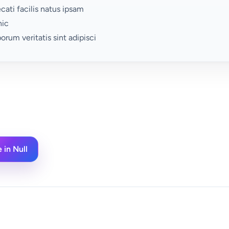
ati facilis natus ipsam
hic
rum veritatis sint adipisci
 in Null