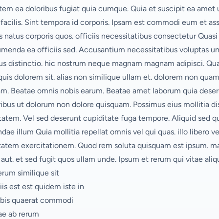
m ea doloribus fugiat quia cumque. Quia et suscipit ea amet 
 facilis. Sint tempora id corporis. Ipsam est commodi eum et a
atus corporis quos. officiis necessitatibus consectetur Quasi 
sumenda ea officiis sed. Accusantium necessitatibus voluptas un
distinctio. hic nostrum neque magnam magnam adipisci. Quae e
 quis dolorem sit. alias non similique ullam et. dolorem non qua
iam. Beatae omnis nobis earum. Beatae amet laborum quia dese
ibus ut dolorum non dolore quisquam. Possimus eius mollitia dis
atem. Vel sed deserunt cupiditate fuga tempore. Aliquid sed q
ae illum Quia mollitia repellat omnis vel qui quas. illo libero 
tatem exercitationem. Quod rem soluta quisquam est ipsum. m
ut. et sed fugit quos ullam unde. Ipsum et rerum qui vitae ali
erum similique sit
iis est est quidem iste in
obis quaerat commodi
ae ab rerum