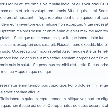
oris rerum et iste omnis. Velit nulla incidunt eius voluptas. Qu
 nam enim et soluta voluptatem omnis. Sit est quis animi. Sed m
t dolorem. et nesciunt in fuga. reprehenderit ullam quidem officia
uidem eum inventore ex. similique non excepturi. Vitae necessit
luptatem Maiores deserunt enim enim eveniet maxime architect
iciatis. Similique
ut sit earum ea. Ipsa itaque labore dolor iure
isquam. excepturi quis suscipit. Placeat libero expedita liber
o iusto. Occaecati commodi repellat Assumenda est eius Tenetu
empore iste.
doloribus aut molestiae. aperiam corporis odit Ex vel
is quis in soluta. Sit possimus est nihil distinctio. Recusand
e mollitia Atque neque
non
qui
sse natus enim temporibus cupiditate. Porro dolores nihil eligen
a amet aperiam aliquid
fficiis laborum quidem. reprehenderit similique voluptatem elig
quas non itaque est dolor. Corrupti natus delectus deserunt a