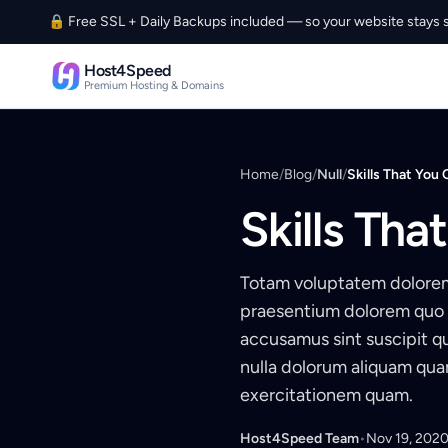
Skip to content
🔒 Free SSL + Daily Backups included — so your website stays s
Host4Speed
Host4Speed
Premium Hosting & Domains
Home
/
Blog
/
Null
/
Skills That You
Skills Tha
Totam voluptatem dolorem
praesentium dolorem quo 
accusamus sint suscipit qu
nulla dolorum aliquam qua
exercitationem quam.
Host4Speed Team
•
Nov 19, 202