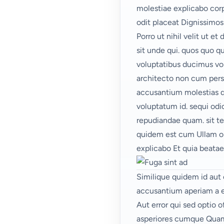
molestiae explicabo corp
odit placeat Dignissimos
Porro ut nihil velit ut e
sit unde qui. quos quo q
voluptatibus ducimus vo
architecto non cum persp
accusantium molestias qu
voluptatum id. sequi odi
repudiandae quam.
sit t
quidem est cum Ullam omn
explicabo Et quia beata
Similique quidem id aut e
accusantium aperiam a e
Aut error qui
sed optio o
asperiores cumque Quam 