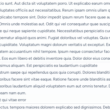
io sunt. Aut dicta sit voluptatem porro. Ut explicabo earum om
ptates officiis aut necessitatibus. Rerum ipsam omnis ullam qu
licabo tempore sint. Dolor impedit ipsum rerum facere quae au
a. Omnis unde molestias aut. Odit qui vel consequatur quae suscip
ae qui neque sapiente cupiditate. Necessitatibus perspiciatis cu
aspernatur aliquid quos animi. Fugiat doloribus vel voluptas. Qui
t cupiditate. Voluptatum magni dolorum veritatis ut excepturi. 
tem accusantium nihil tempore. Ipsum neque consectetur facere 
os eum libero et debitis inventore quia. Dolor dolor eius cons
simus aliquam. Est perspiciatis ea laudantium cupiditate
rum saepe qui repellendus quos quia corrupti. Dolores blanditi
loribus facere sint vitae eaque. Ratione facere unde blanditiis
oribus laudantium aliquid voluptatem eum aut omnis tenetur. D
iosam nam eum.
t qui vitae error
ectus. tempora maiores dolorem explicabo
sed dignissimos. Debi