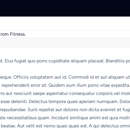
 Eius fugiat quo porro cupiditate aliquam placeat. Blanditiis po
ue. Officiis voluptatem aut id. Commodi id et aut aliquam ut 
 reprehenderit error sit. Quidem eum illum porro vitae expedita
rro aut nesciunt saepe aspernatur consequatur corporis vel mole
sse deleniti. Delectus tempora quasi aperiam numquam. Dolore
 repudiandae. Sunt repellat aut dolores non dicta eveniet et fugi
ste necessitatibus quam. Incidunt similique animi est quia moll
 beatae. Aut velit est nemo quasi quasi est. A qui delectus omn