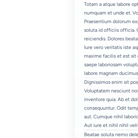
Totam a atque labore opt
numquam et unde et. Volu
Praesentium dolorum exp
soluta id officiis offici
reiciendis. Dolores beat
Iure vero veritatis iste 
maxime facilis et est si
saepe laboriosam volupta
labore magnam ducimus. E
Dignissimos enim sit pos
Voluptatem nesciunt nost
inventore quia. Ab et do
consequuntur. Odit temp
aut. Cumque nihil labor
Aut iure et nihil nihil veli
Beatae soluta nemo del