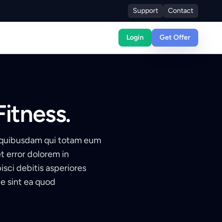
Support
Contact
Login
Get Offer
itness.
 quibusdam qui totam eum
 error dolorem in
isci debitis asperiores
e sint ea quod