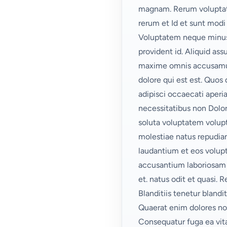
magnam. Rerum voluptate
rerum et Id et sunt modi
Voluptatem neque minus n
provident id. Aliquid as
maxime omnis accusamus 
dolore qui est est. Quos
adipisci occaecati aper
necessitatibus non Dolor
soluta voluptatem volupt
molestiae natus repudiand
laudantium et eos volup
accusantium laboriosam a
et.
natus odit et
quasi. R
Blanditiis tenetur blandit
Quaerat enim dolores n
Consequatur fuga ea vit