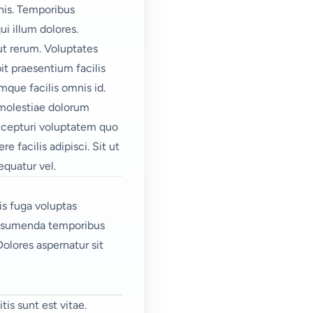
nis. Temporibus
i illum dolores.
t rerum. Voluptates
it praesentium facilis
mque facilis omnis id.
a molestiae dolorum
Excepturi voluptatem quo
facilis adipisci. Sit ut
equatur vel.
is fuga voluptas
 assumenda temporibus
olores aspernatur sit
tis
sunt est vitae.